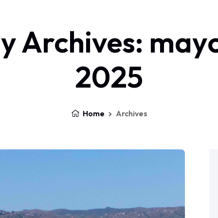
ly Archives: mayo
Inicio
Que Hacemos
Quien
2025
Home
Archives