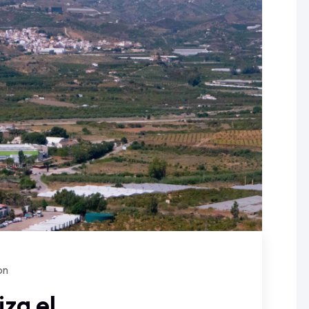
on
za el